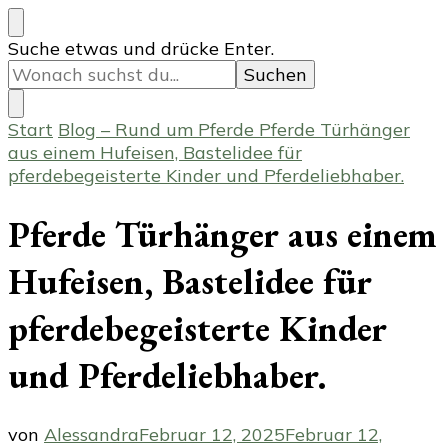
Suchst
Suche etwas und drücke Enter.
du
nach
etwas?
Start
Blog – Rund um Pferde
Pferde Türhänger
aus einem Hufeisen, Bastelidee für
pferdebegeisterte Kinder und Pferdeliebhaber.
Pferde Türhänger aus einem
Hufeisen, Bastelidee für
pferdebegeisterte Kinder
und Pferdeliebhaber.
von
Alessandra
Februar 12, 2025
Februar 12,