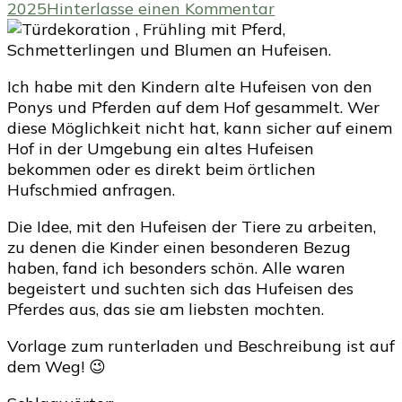
zu
2025
Hinterlasse einen Kommentar
Pferde
Türhänger
aus
Ich habe mit den Kindern alte Hufeisen von den
einem
Ponys und Pferden auf dem Hof gesammelt. Wer
Hufeisen,
diese Möglichkeit nicht hat, kann sicher auf einem
Bastelidee
Hof in der Umgebung ein altes Hufeisen
für
bekommen oder es direkt beim örtlichen
pferdebegeister
Hufschmied anfragen.
Kinder
und
Die Idee, mit den Hufeisen der Tiere zu arbeiten,
Pferdeliebhaber.
zu denen die Kinder einen besonderen Bezug
haben, fand ich besonders schön. Alle waren
begeistert und suchten sich das Hufeisen des
Pferdes aus, das sie am liebsten mochten.
Vorlage zum runterladen und Beschreibung ist auf
dem Weg! 😉