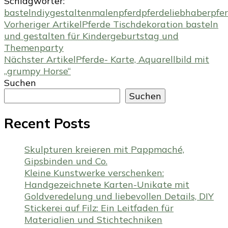
Schlagwörter:
basteln
diy
gestalten
malen
pferd
pferdeliebhaber
pfe
Beitragsnavigation
Vorheriger Artikel
Pferde Tischdekoration basteln
und gestalten für Kindergeburtstag und
Themenparty
Nächster Artikel
Pferde- Karte, Aquarellbild mit
„grumpy Horse“
Suchen
Suchen
Recent Posts
Skulpturen kreieren mit Pappmaché,
Gipsbinden und Co.
Kleine Kunstwerke verschenken:
Handgezeichnete Karten-Unikate mit
Goldveredelung und liebevollen Details, DIY
Stickerei auf Filz: Ein Leitfaden für
Materialien und Stichtechniken