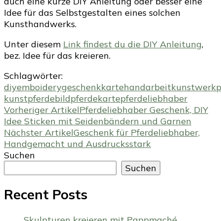
auch eine kurze DIY Anleitung oder besser eine
Pferdeliebhaber
Idee für das Selbstgestalten eines solchen
Kunsthandwerks.
Unter diesem
Link findest du die DIY Anleitung
,
bez. Idee für das kreieren.
Schlagwörter:
diy
emboidery
geschenkkarte
handarbeit
kunstwerk
p
kunst
pferdebild
pferdekarte
pferdeliebhaber
Beitragsnavigation
Vorheriger Artikel
Pferdeliebhaber Geschenk, DIY
Idee Sticken mit Seidenbändern und Garnen
Nächster Artikel
Geschenk für Pferdeliebhaber,
Handgemacht und Ausdrucksstark
Suchen
Suchen
Recent Posts
Skulpturen kreieren mit Pappmaché,