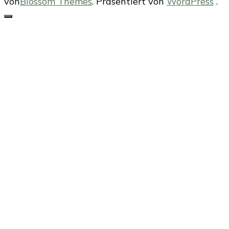
von
Blossom Themes
. Präsentiert von
WordPress
.