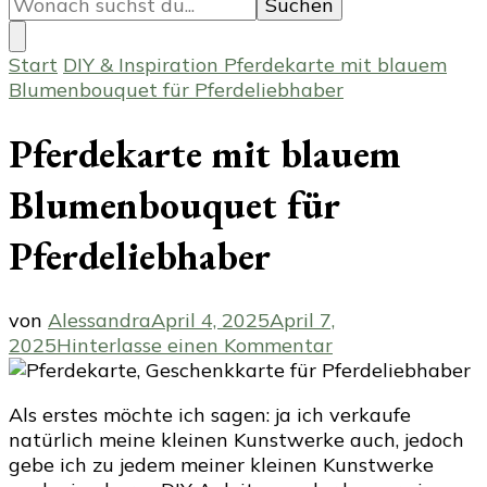
du
nach
etwas?
Start
DIY & Inspiration
Pferdekarte mit blauem
Blumenbouquet für Pferdeliebhaber
Pferdekarte mit blauem
Blumenbouquet für
Pferdeliebhaber
von
Alessandra
April 4, 2025
April 7,
zu
2025
Hinterlasse einen Kommentar
Pferdekarte
mit
Als erstes möchte ich sagen: ja ich verkaufe
blauem
natürlich meine kleinen Kunstwerke auch, jedoch
Blumenbouquet
gebe ich zu jedem meiner kleinen Kunstwerke
für