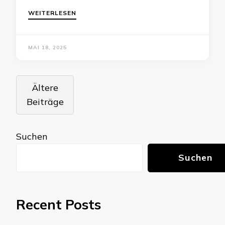
WEITERLESEN
MAI 18, 2025
Beitragsnavigation
Ältere
Beiträge
Suchen
Suchen
Recent Posts