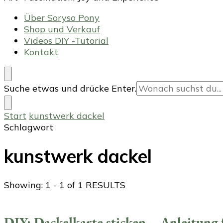
Über Soryso Pony
Shop und Verkauf
Videos DIY -Tutorial
Kontakt
Suchst
Suche etwas und drücke Enter.
du
nach
Start
kunstwerk dackel
etwas?
Schlagwort
kunstwerk dackel
Showing: 1 - 1 of 1 RESULTS
DIY: Dackelkarte sticken – Anleitung