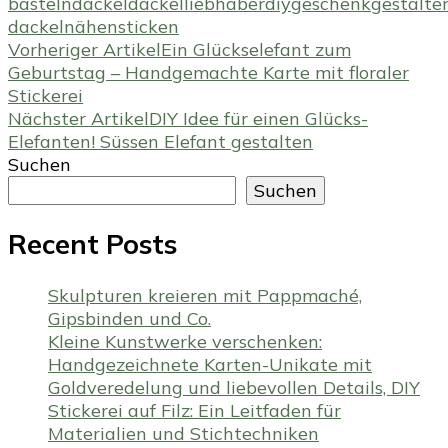
basteln
dackel
dackelliebhaber
diy
geschenk
gestalte
dackel
nähen
sticken
Beitragsnavigation
Vorheriger Artikel
Ein Glückselefant zum
Geburtstag – Handgemachte Karte mit floraler
Stickerei
Nächster Artikel
DIY Idee für einen Glücks-
Elefanten! Süssen Elefant gestalten
Suchen
Suchen
Recent Posts
Skulpturen kreieren mit Pappmaché,
Gipsbinden und Co.
Kleine Kunstwerke verschenken:
Handgezeichnete Karten-Unikate mit
Goldveredelung und liebevollen Details, DIY
Stickerei auf Filz: Ein Leitfaden für
Materialien und Stichtechniken