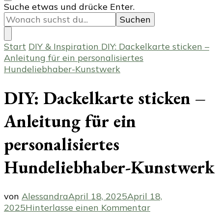
Suchst
Suche etwas und drücke Enter.
du
nach
etwas?
Start
DIY & Inspiration
DIY: Dackelkarte sticken –
Anleitung für ein personalisiertes
Hundeliebhaber-Kunstwerk
DIY: Dackelkarte sticken –
Anleitung für ein
personalisiertes
Hundeliebhaber-Kunstwerk
von
Alessandra
April 18, 2025
April 18,
zu
2025
Hinterlasse einen Kommentar
DIY: