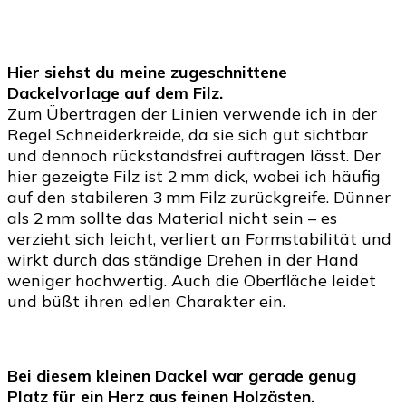
Dackelkarte
sticken
–
Hier siehst du meine zugeschnittene
Anleitung
Dackelvorlage auf dem Filz.
für
Zum Übertragen der Linien verwende ich in der
ein
Regel Schneiderkreide, da sie sich gut sichtbar
personalisiertes
und dennoch rückstandsfrei auftragen lässt. Der
Hundeliebhaber
hier gezeigte Filz ist 2 mm dick, wobei ich häufig
Kunstwerk
auf den stabileren 3 mm Filz zurückgreife. Dünner
als 2 mm sollte das Material nicht sein – es
verzieht sich leicht, verliert an Formstabilität und
wirkt durch das ständige Drehen in der Hand
weniger hochwertig. Auch die Oberfläche leidet
und büßt ihren edlen Charakter ein.
Bei diesem kleinen Dackel war gerade genug
Platz für ein Herz aus feinen Holzästen.