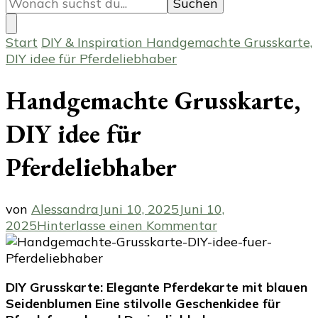
du
nach
etwas?
Start
DIY & Inspiration
Handgemachte Grusskarte,
DIY idee für Pferdeliebhaber
Handgemachte Grusskarte,
DIY idee für
Pferdeliebhaber
von
Alessandra
Juni 10, 2025
Juni 10,
zu
2025
Hinterlasse einen Kommentar
Handgemachte
Grusskarte,
DIY
DIY Grusskarte: Elegante Pferdekarte mit blauen
idee
Seidenblumen
Eine stilvolle Geschenkidee für
für