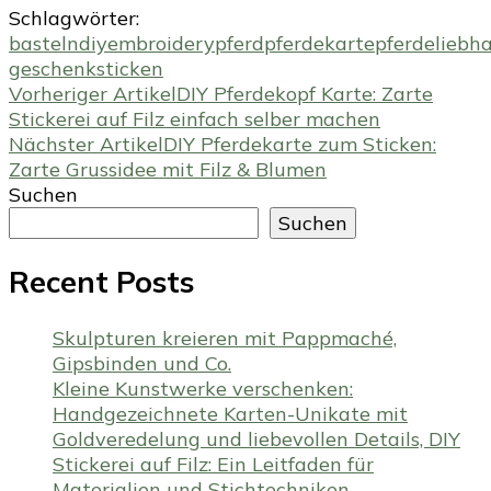
Schlagwörter:
basteln
diy
embroidery
pferd
pferdekarte
pferdeliebh
geschenk
sticken
Beitragsnavigation
Vorheriger Artikel
DIY Pferdekopf Karte: Zarte
Stickerei auf Filz einfach selber machen
Nächster Artikel
DIY Pferdekarte zum Sticken:
Zarte Grussidee mit Filz & Blumen
Suchen
Suchen
Recent Posts
Skulpturen kreieren mit Pappmaché,
Gipsbinden und Co.
Kleine Kunstwerke verschenken:
Handgezeichnete Karten-Unikate mit
Goldveredelung und liebevollen Details, DIY
Stickerei auf Filz: Ein Leitfaden für
Materialien und Stichtechniken