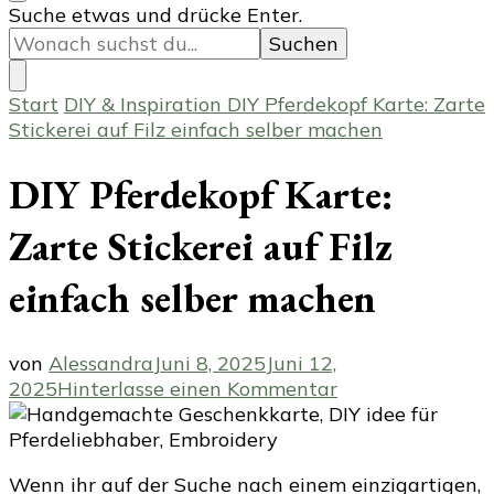
Suchst
Suche etwas und drücke Enter.
du
nach
etwas?
Start
DIY & Inspiration
DIY Pferdekopf Karte: Zarte
Stickerei auf Filz einfach selber machen
DIY Pferdekopf Karte:
Zarte Stickerei auf Filz
einfach selber machen
von
Alessandra
Juni 8, 2025
Juni 12,
zu
2025
Hinterlasse einen Kommentar
DIY
Pferdekopf
Karte:
Wenn ihr auf der Suche nach einem einzigartigen,
Zarte