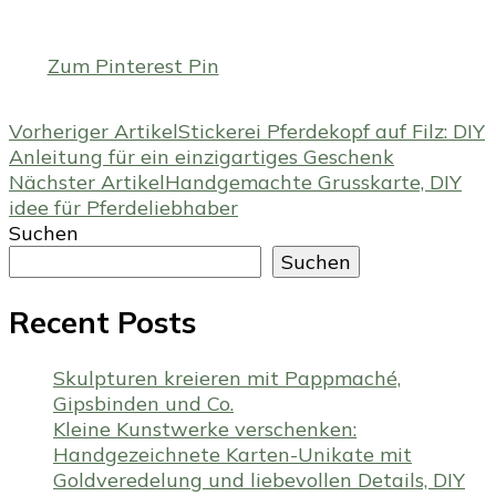
Zum Pinterest Pin
Beitragsnavigation
Vorheriger Artikel
Stickerei Pferdekopf auf Filz: DIY
Anleitung für ein einzigartiges Geschenk
Nächster Artikel
Handgemachte Grusskarte, DIY
idee für Pferdeliebhaber
Suchen
Suchen
Recent Posts
Skulpturen kreieren mit Pappmaché,
Gipsbinden und Co.
Kleine Kunstwerke verschenken:
Handgezeichnete Karten-Unikate mit
Goldveredelung und liebevollen Details, DIY