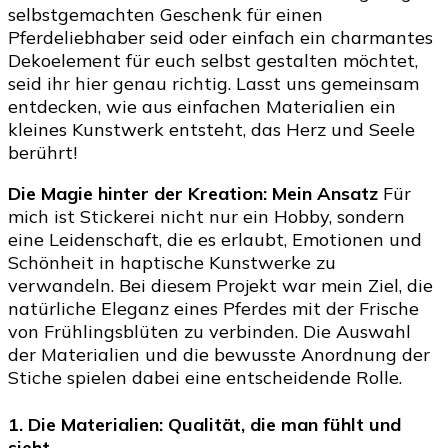
selbstgemachten Geschenk für einen
Stickerei
Pferdeliebhaber seid oder einfach ein charmantes
auf
Dekoelement für euch selbst gestalten möchtet,
Filz
seid ihr hier genau richtig. Lasst uns gemeinsam
einfach
entdecken, wie aus einfachen Materialien ein
selber
kleines Kunstwerk entsteht, das Herz und Seele
machen
berührt!
Die Magie hinter der Kreation: Mein Ansatz
Für
mich ist Stickerei nicht nur ein Hobby, sondern
eine Leidenschaft, die es erlaubt, Emotionen und
Schönheit in haptische Kunstwerke zu
verwandeln. Bei diesem Projekt war mein Ziel, die
natürliche Eleganz eines Pferdes mit der Frische
von Frühlingsblüten zu verbinden. Die Auswahl
der Materialien und die bewusste Anordnung der
Stiche spielen dabei eine entscheidende Rolle.
1. Die Materialien: Qualität, die man fühlt und
sieht