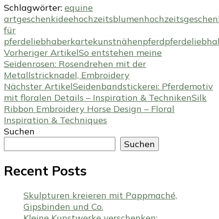
Schlagwörter:
equine
art
geschenkidee
hochzeitsblumen
hochzeitsgeschen
für
pferdeliebhaber
karte
kunst
nähen
pferd
pferdeliebha
Beitragsnavigation
Vorheriger Artikel
So entstehen meine
Seidenrosen: Rosendrehen mit der
Metallstricknadel, Embroidery
Nächster Artikel
Seidenbandstickerei: Pferdemotiv
mit floralen Details – Inspiration & TechnikenSilk
Ribbon Embroidery Horse Design – Floral
Inspiration & Techniques
Suchen
Suchen
Recent Posts
Skulpturen kreieren mit Pappmaché,
Gipsbinden und Co.
Kleine Kunstwerke verschenken: