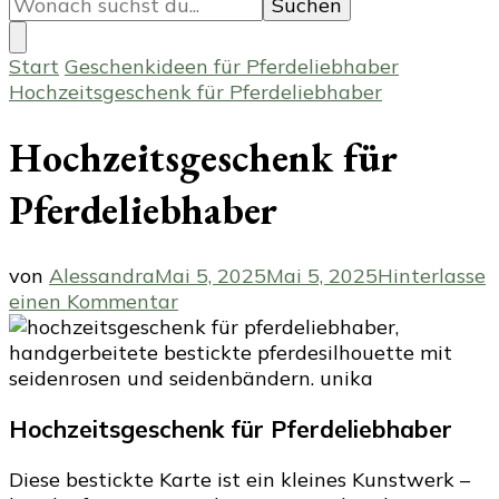
du
nach
etwas?
Start
Geschenkideen für Pferdeliebhaber
Hochzeitsgeschenk für Pferdeliebhaber
Hochzeitsgeschenk für
Pferdeliebhaber
von
Alessandra
Mai 5, 2025
Mai 5, 2025
Hinterlasse
zu
einen Kommentar
Hochzeitsgeschenk
für
Pferdeliebhaber
Hochzeitsgeschenk für Pferdeliebhaber
Diese bestickte Karte ist ein kleines Kunstwerk –