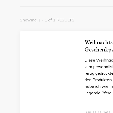
Showing: 1 - 1 of 1 RESULTS
Weihnachtsk
Geschenkpa
Diese Weihnach
zum personalis
fertig gedruckt
den Produkten.
habe ich wie im
liegende Pferd
JANUAR 15, 2025