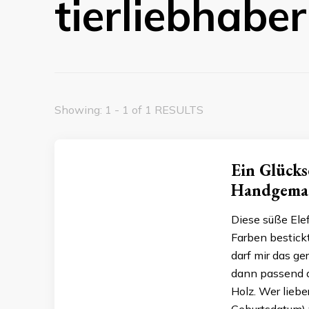
tierliebhaber
Showing: 1 - 1 of 1 RESULTS
Ein Glücks
Handgemach
Diese süße Ele
Farben bestick
darf mir das ge
dann passend d
Holz. Wer liebe