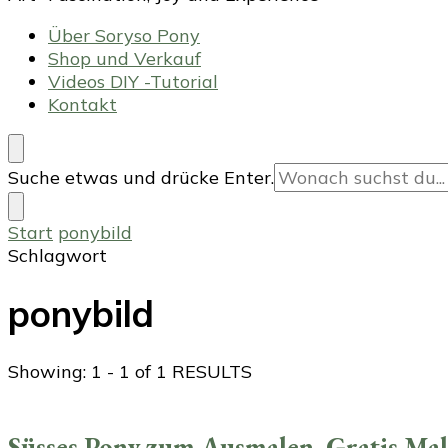
Über Soryso Pony
Shop und Verkauf
Videos DIY -Tutorial
Kontakt
Suchst
Suche etwas und drücke Enter.
du
nach
Start
ponybild
etwas?
Schlagwort
ponybild
Showing: 1 - 1 of 1 RESULTS
Süsses Pony zum Ausmalen. Gratis Malv