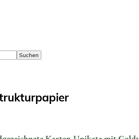
trukturpapier
ezeichnete Karten-Unikate mit Goldve