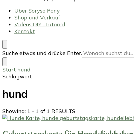
Über Soryso Pony
Shop und Verkauf
Videos DIY -Tutorial
Kontakt
Suchst
Suche etwas und drücke Enter.
du
nach
Start
hund
etwas?
Schlagwort
hund
Showing: 1 - 1 of 1 RESULTS
Geburtstagskarte für Hundeliebhaber