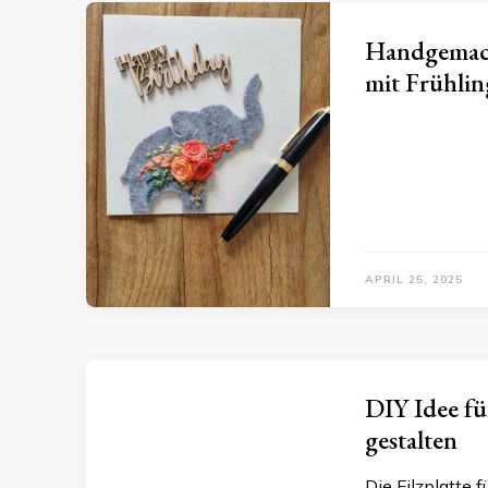
Handgemacht
mit Frühli
APRIL 25, 2025
DIY Idee fü
gestalten
Die Filzplatte 