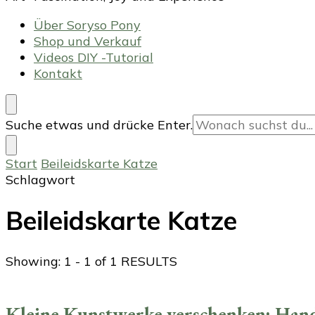
Über Soryso Pony
Shop und Verkauf
Videos DIY -Tutorial
Kontakt
Suchst
Suche etwas und drücke Enter.
du
nach
Start
Beileidskarte Katze
etwas?
Schlagwort
Beileidskarte Katze
Showing: 1 - 1 of 1 RESULTS
Kleine Kunstwerke verschenken: Handg