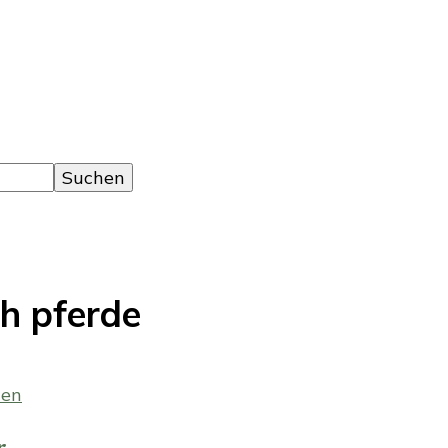
ch pferde
r