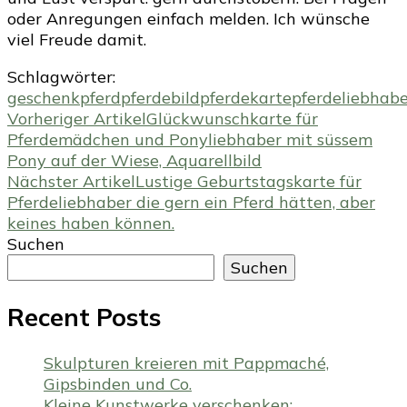
oder Anregungen einfach melden. Ich wünsche
viel Freude damit.
Schlagwörter:
geschenk
pferd
pferdebild
pferdekarte
pferdeliebhabe
Beitragsnavigation
Vorheriger Artikel
Glückwunschkarte für
Pferdemädchen und Ponyliebhaber mit süssem
Pony auf der Wiese, Aquarellbild
Nächster Artikel
Lustige Geburtstagskarte für
Pferdeliebhaber die gern ein Pferd hätten, aber
keines haben können.
Suchen
Suchen
Recent Posts
Skulpturen kreieren mit Pappmaché,
Gipsbinden und Co.
Kleine Kunstwerke verschenken: