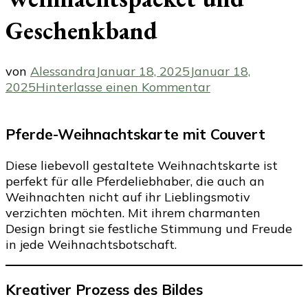
Geschenkband
von
Alessandra
Januar 18, 2025
Januar 18,
zu
2025
Hinterlasse einen Kommentar
Perfekte
Weihnachtskart
Pferde-Weihnachtskarte mit Couvert
für
Pferdeliebhaber
und
Diese liebevoll gestaltete Weihnachtskarte ist
Pferdemädchen.
perfekt für alle Pferdeliebhaber, die auch an
Süsses
Weihnachten nicht auf ihr Lieblingsmotiv
Pferd
verzichten möchten. Mit ihrem charmanten
mit
Design bringt sie festliche Stimmung und Freude
Weihnachtspack
in jede Weihnachtsbotschaft.
und
Geschenkband
Kreativer Prozess des Bildes