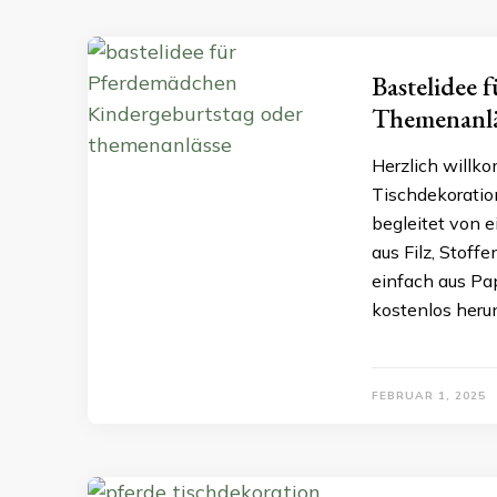
Bastelidee 
Themenanlä
Herzlich willko
Tischdekoration
begleitet von e
aus Filz, Stoff
einfach aus Pa
kostenlos herun
FEBRUAR 1, 2025