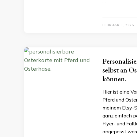
…
FEBRUAR 3, 2025
Personalisi
selbst an O
können.
Hier ist eine V
Pferd und Oste
meinem Etsy-Sh
ganz einfach p
Flyer- und Falt
angepasst werd