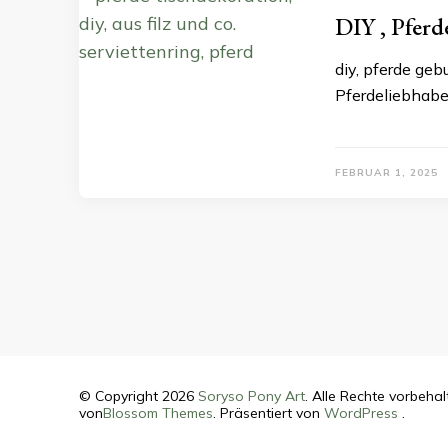
DIY , Pferd
diy, pferde geb
Pferdeliebhabe
FEBRUAR 1, 2025
Beitragsnavigation
© Copyright 2026
Soryso Pony Art
. Alle Rechte vorbehal
von
Blossom Themes
. Präsentiert von
WordPress
.