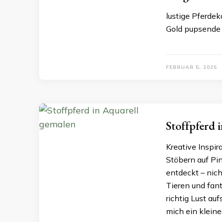
lustige Pferde
Gold pupsende
FEBRUAR 5, 2025
Stoffpferd 
Kreative Inspir
Stöbern auf Pi
entdeckt – nich
Tieren und fan
richtig Lust au
mich ein kleine