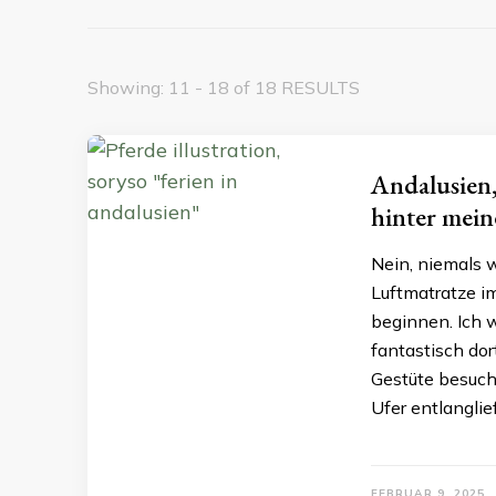
Showing: 11 - 18 of 18 RESULTS
Andalusien,
hinter mei
Nein, niemals w
Luftmatratze i
beginnen. Ich 
fantastisch dor
Gestüte besuch
Ufer entlanglie
FEBRUAR 9, 2025